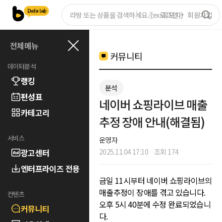
로그인
회원가입
전체메뉴
커뮤니티
데이터분석
랭킹
분석
편성표
네이버 쇼핑라이브 매출
카테고리
추정 장애 안내(해결됨)
서비스
운영자
광고센터
2025.11.04 17:10
조회 174
엔터프라이즈 전용
금일 11시부터 네이버 쇼핑라이브의
매출추정이 장애를 겪고 있습니다.
컨텐츠
오후 5시 40분에 수정 완료되었습니
커뮤니티
다.