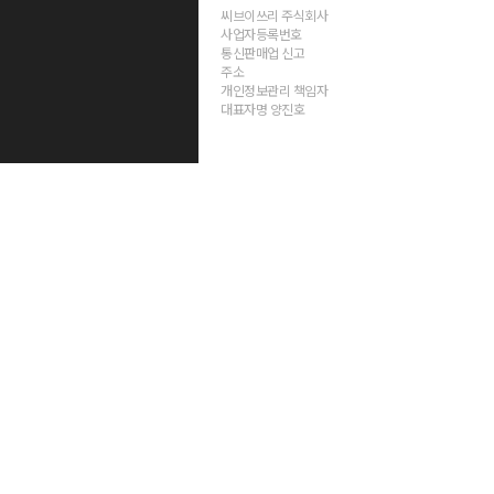
씨브이쓰리 주식회사
사업자등록번호
통신판매업 신고
주소
개인정보관리 책임자
대표자명 양진호