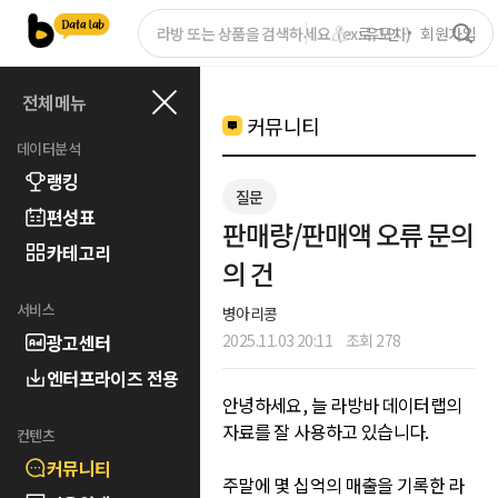
로그인
회원가입
전체메뉴
커뮤니티
데이터분석
랭킹
질문
편성표
판매량/판매액 오류 문의
카테고리
의 건
서비스
병아리콩
광고센터
2025.11.03 20:11
조회 278
엔터프라이즈 전용
안녕하세요, 늘 라방바 데이터랩의
자료를 잘 사용하고 있습니다.
컨텐츠
커뮤니티
주말에 몇 십억의 매출을 기록한 라