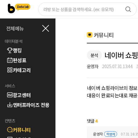
전체메뉴
커뮤니티
데이터분석
랭킹
네이버 쇼핑
분석
편성표
운영자
2025.07.31 13:44
카테고리
서비스
네이버 쇼핑라이브의 정보
광고센터
대응이 완료되는대로 재공
엔터프라이즈 전용
컨텐츠
댓글
4
커뮤니티
운영자
07.31 16:3
작성자